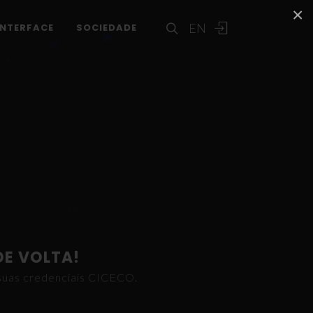
×
EN
INTERFACE
SOCIEDADE
DE VOLTA!
s suas credenciais CICECO.