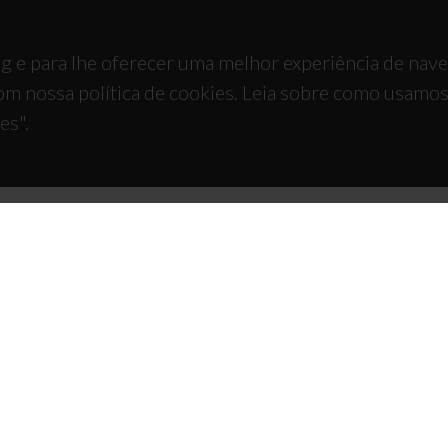
g e para lhe oferecer uma melhor experiência de nav
om nossa política de cookies. Leia sobre como usamo
es".
TACTOS
APOIOS
 Universitário de Santiago
93 Aveiro - Portugal
 234 370 200
@ua.pt