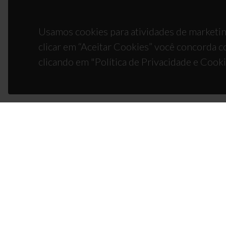
Usamos cookies para atividades de marketin
clicar em “Aceitar Cookies” você concorda c
clicando em "Política de Privacidade e Cooki
CON
Campus
3810-1
(+351)
ciceco