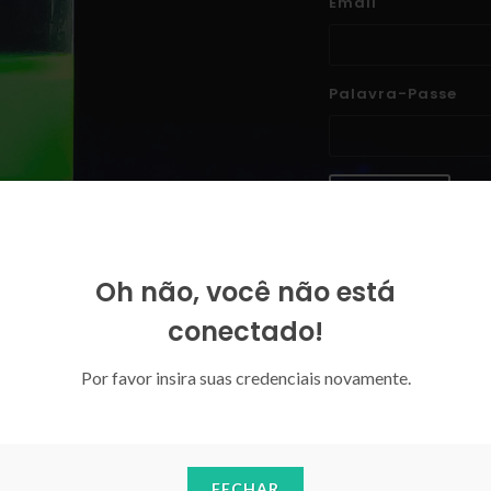
Email
Palavra-Passe
ENTRAR
Esqueceu-se da sua palavra-p
Oh não, você não está
conectado!
Por favor insira suas credenciais novamente.
FECHAR