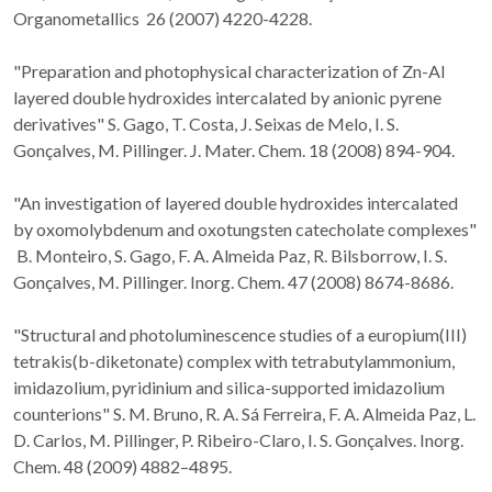
Organometallics 26 (2007) 4220-4228.
"Preparation and photophysical characterization of Zn-Al
layered double hydroxides intercalated by anionic pyrene
derivatives" S. Gago, T. Costa, J. Seixas de Melo, I. S.
Gonçalves, M. Pillinger. J. Mater. Chem. 18 (2008) 894-904.
"An investigation of layered double hydroxides intercalated
by oxomolybdenum and oxotungsten catecholate complexes"
B. Monteiro, S. Gago, F. A. Almeida Paz, R. Bilsborrow, I. S.
Gonçalves, M. Pillinger. Inorg. Chem. 47 (2008) 8674-8686.
"Structural and photoluminescence studies of a europium(III)
tetrakis(b-diketonate) complex with tetrabutylammonium,
imidazolium, pyridinium and silica-supported imidazolium
counterions" S. M. Bruno, R. A. Sá Ferreira, F. A. Almeida Paz, L.
D. Carlos, M. Pillinger, P. Ribeiro-Claro, I. S. Gonçalves. Inorg.
Chem. 48 (2009) 4882–4895.