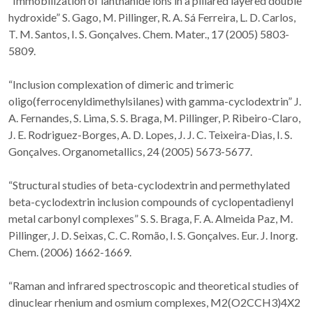
“Immobilization of lanthanide ions in a pillared layered double
hydroxide” S. Gago, M. Pillinger, R. A. Sá Ferreira, L. D. Carlos,
T. M. Santos, I. S. Gonçalves. Chem. Mater., 17 (2005) 5803-
5809.
“Inclusion complexation of dimeric and trimeric
oligo(ferrocenyldimethylsilanes) with gamma-cyclodextrin” J.
A. Fernandes, S. Lima, S. S. Braga, M. Pillinger, P. Ribeiro-Claro,
J. E. Rodriguez-Borges, A. D. Lopes, J. J. C. Teixeira-Dias, I. S.
Gonçalves. Organometallics, 24 (2005) 5673-5677.
“Structural studies of beta-cyclodextrin and permethylated
beta-cyclodextrin inclusion compounds of cyclopentadienyl
metal carbonyl complexes” S. S. Braga, F. A. Almeida Paz, M.
Pillinger, J. D. Seixas, C. C. Romão, I. S. Gonçalves. Eur. J. Inorg.
Chem. (2006) 1662-1669.
“Raman and infrared spectroscopic and theoretical studies of
dinuclear rhenium and osmium complexes, M2(O2CCH3)4X2