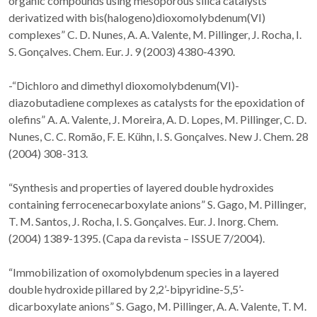
organic compounds using mesoporous silica catalysts
derivatized with bis(halogeno)dioxomolybdenum(VI)
complexes” C. D. Nunes, A. A. Valente, M. Pillinger, J. Rocha, I.
S. Gonçalves. Chem. Eur. J. 9 (2003) 4380-4390.
-“Dichloro and dimethyl dioxomolybdenum(VI)-
diazobutadiene complexes as catalysts for the epoxidation of
olefins” A. A. Valente, J. Moreira, A. D. Lopes, M. Pillinger, C. D.
Nunes, C. C. Romão, F. E. Kühn, I. S. Gonçalves. New J. Chem. 28
(2004) 308-313.
“Synthesis and properties of layered double hydroxides
containing ferrocenecarboxylate anions” S. Gago, M. Pillinger,
T. M. Santos, J. Rocha, I. S. Gonçalves. Eur. J. Inorg. Chem.
(2004) 1389-1395. (Capa da revista – ISSUE 7/2004).
“Immobilization of oxomolybdenum species in a layered
double hydroxide pillared by 2,2’-bipyridine-5,5’-
dicarboxylate anions” S. Gago, M. Pillinger, A. A. Valente, T. M.