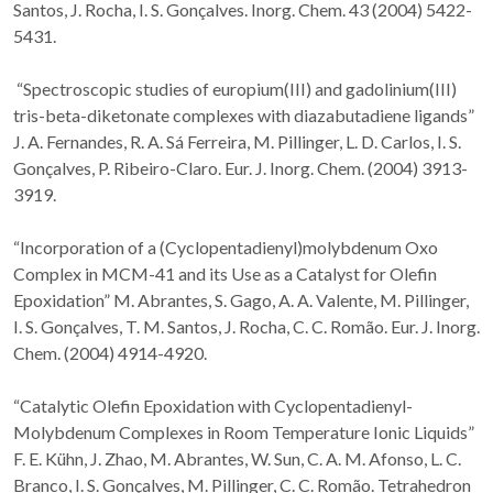
Santos, J. Rocha, I. S. Gonçalves. Inorg. Chem. 43 (2004) 5422-
5431.
“Spectroscopic studies of europium(III) and gadolinium(III)
tris-beta-diketonate complexes with diazabutadiene ligands”
J. A. Fernandes, R. A. Sá Ferreira, M. Pillinger, L. D. Carlos, I. S.
Gonçalves, P. Ribeiro-Claro. Eur. J. Inorg. Chem. (2004) 3913-
3919.
“Incorporation of a (Cyclopentadienyl)molybdenum Oxo
Complex in MCM-41 and its Use as a Catalyst for Olefin
Epoxidation” M. Abrantes, S. Gago, A. A. Valente, M. Pillinger,
I. S. Gonçalves, T. M. Santos, J. Rocha, C. C. Romão. Eur. J. Inorg.
Chem. (2004) 4914-4920.
“Catalytic Olefin Epoxidation with Cyclopentadienyl-
Molybdenum Complexes in Room Temperature Ionic Liquids”
F. E. Kühn, J. Zhao, M. Abrantes, W. Sun, C. A. M. Afonso, L. C.
Branco, I. S. Gonçalves, M. Pillinger, C. C. Romão. Tetrahedron