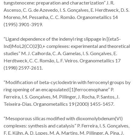
tungstenocene: preparation and characterization” J. R.
Ascenso, C. G. de Azevedo, I. S. Gonçalves, E. Herdtweck, D. S.
Moreno, M. Pessanha, C. C. Romão. Organometallics 14
(1995) 3901-3919.
“Ligand dependence of the indenyl ring slippage in [(eta5-
Ind)MoL2(CO)2]0,+ complexes: experimental and theoretical
studies” M. J. Calhorda, C. A. Gamelas, I. S. Gonçalves, E.
Herdtweck, C. C. Romão, L. F. Veiros. Organometallics 17
(1998) 2597-2611.
“Modification of beta-cyclodextrin with ferrocenyl groups by
ring opening of an encapsulated [1]ferrocenophane” P.
Ferreira, I. S. Gonçalves, M. Pillinger, J. Rocha, P. Santos, J.
Teixeira-Dias. Organometallics 19 (2000) 1455-1457.
“Mesoporous silicas modified with dioxomolybdenum(VI)
complexes: synthesis and catalysis” P. Ferreira, I. S. Gonçalves,
F. E. Kühn, A. D. Lopes, M. A. Martins, M. Pillinger, A. Pina, J.