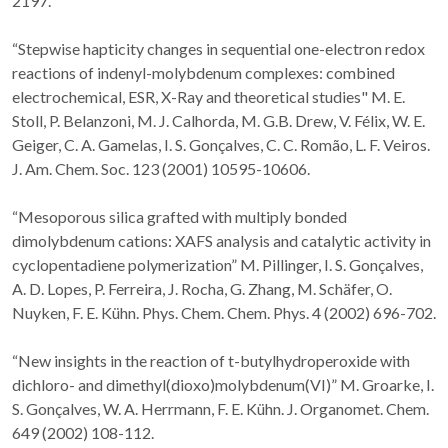
2197.
“Stepwise hapticity changes in sequential one-electron redox
reactions of indenyl-molybdenum complexes: combined
electrochemical, ESR, X-Ray and theoretical studies" M. E.
Stoll, P. Belanzoni, M. J. Calhorda, M. G.B. Drew, V. Félix, W. E.
Geiger, C. A. Gamelas, I. S. Gonçalves, C. C. Romão, L. F. Veiros.
J. Am. Chem. Soc. 123 (2001) 10595-10606.
“Mesoporous silica grafted with multiply bonded
dimolybdenum cations: XAFS analysis and catalytic activity in
cyclopentadiene polymerization” M. Pillinger, I. S. Gonçalves,
A. D. Lopes, P. Ferreira, J. Rocha, G. Zhang, M. Schäfer, O.
Nuyken, F. E. Kühn. Phys. Chem. Chem. Phys. 4 (2002) 696-702.
“New insights in the reaction of t-butylhydroperoxide with
dichloro- and dimethyl(dioxo)molybdenum(VI)” M. Groarke, I.
S. Gonçalves, W. A. Herrmann, F. E. Kühn. J. Organomet. Chem.
649 (2002) 108-112.