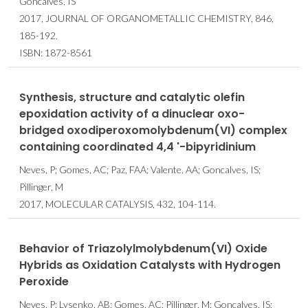
Goncalves, IS
2017, JOURNAL OF ORGANOMETALLIC CHEMISTRY, 846,
185-192.
ISBN: 1872-8561
Synthesis, structure and catalytic olefin
epoxidation activity of a dinuclear oxo-
bridged oxodiperoxomolybdenum(VI) complex
containing coordinated 4,4 '-bipyridinium
Neves, P; Gomes, AC; Paz, FAA; Valente, AA; Goncalves, IS;
Pillinger, M
2017, MOLECULAR CATALYSIS, 432, 104-114.
Behavior of Triazolylmolybdenum(VI) Oxide
Hybrids as Oxidation Catalysts with Hydrogen
Peroxide
Neves, P; Lysenko, AB; Gomes, AC; Pillinger, M; Goncalves, IS;