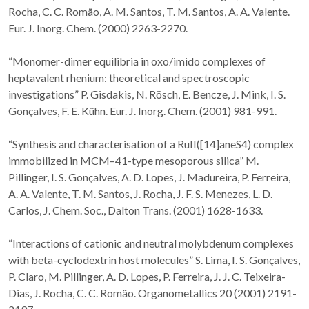
Rocha, C. C. Romão, A. M. Santos, T. M. Santos, A. A. Valente.
Eur. J. Inorg. Chem. (2000) 2263-2270.
“Monomer-dimer equilibria in oxo/imido complexes of
heptavalent rhenium: theoretical and spectroscopic
investigations” P. Gisdakis, N. Rösch, E. Bencze, J. Mink, I. S.
Gonçalves, F. E. Kühn. Eur. J. Inorg. Chem. (2001) 981-991.
“Synthesis and characterisation of a RuII([14]aneS4) complex
immobilized in MCM–41-type mesoporous silica” M.
Pillinger, I. S. Gonçalves, A. D. Lopes, J. Madureira, P. Ferreira,
A. A. Valente, T. M. Santos, J. Rocha, J. F. S. Menezes, L. D.
Carlos, J. Chem. Soc., Dalton Trans. (2001) 1628-1633.
“Interactions of cationic and neutral molybdenum complexes
with beta-cyclodextrin host molecules” S. Lima, I. S. Gonçalves,
P. Claro, M. Pillinger, A. D. Lopes, P. Ferreira, J. J. C. Teixeira-
Dias, J. Rocha, C. C. Romão. Organometallics 20 (2001) 2191-