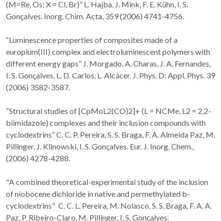
(M=Re, Os; X = Cl, Br)” L. Hajba, J. Mink, F. E. Kühn, I. S.
Gonçalves. Inorg. Chim. Acta, 359 (2006) 4741-4756.
“Luminescence properties of composites made of a
europium(III) complex and electroluminescent polymers with
different energy gaps” J. Morgado, A. Charas, J. A. Fernandes,
I. S. Gonçalves, L. D. Carlos, L. Alcácer. J. Phys. D: Appl. Phys. 39
(2006) 3582-3587.
“Structural studies of [CpMoL2(CO)2]+ (L = NCMe, L2 = 2,2-
biimidazole) complexes and their inclusion compounds with
cyclodextrins” C. C. P. Pereira, S. S. Braga, F. A. Almeida Paz, M.
Pillinger, J. Klinowski, I. S. Gonçalves. Eur. J. Inorg. Chem.,
(2006) 4278-4288.
"A combined theoretical-experimental study of the inclusion
of niobocene dichloride in native and permethylated b-
cyclodextrins" C. C. L. Pereira, M. Nolasco, S. S. Braga, F. A. A.
Paz, P. Ribeiro-Claro, M. Pillinger, I. S. Gonçalves.