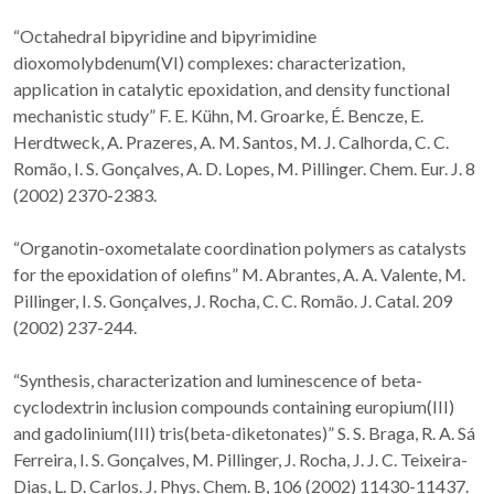
“Octahedral bipyridine and bipyrimidine
dioxomolybdenum(VI) complexes: characterization,
application in catalytic epoxidation, and density functional
mechanistic study” F. E. Kühn, M. Groarke, É. Bencze, E.
Herdtweck, A. Prazeres, A. M. Santos, M. J. Calhorda, C. C.
Romão, I. S. Gonçalves, A. D. Lopes, M. Pillinger. Chem. Eur. J. 8
(2002) 2370-2383.
“Organotin-oxometalate coordination polymers as catalysts
for the epoxidation of olefins” M. Abrantes, A. A. Valente, M.
Pillinger, I. S. Gonçalves, J. Rocha, C. C. Romão. J. Catal. 209
(2002) 237-244.
“Synthesis, characterization and luminescence of beta-
cyclodextrin inclusion compounds containing europium(III)
and gadolinium(III) tris(beta-diketonates)” S. S. Braga, R. A. Sá
Ferreira, I. S. Gonçalves, M. Pillinger, J. Rocha, J. J. C. Teixeira-
Dias, L. D. Carlos. J. Phys. Chem. B, 106 (2002) 11430-11437.