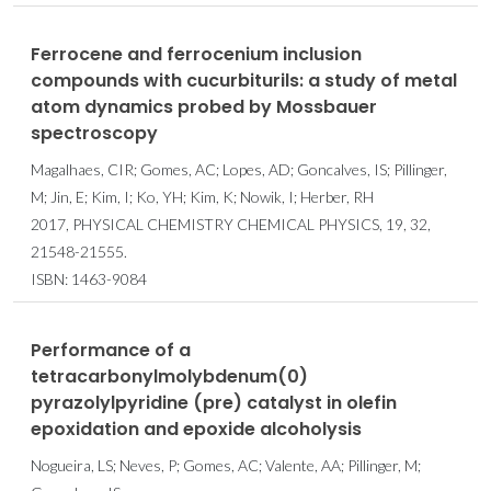
Ferrocene and ferrocenium inclusion
compounds with cucurbiturils: a study of metal
atom dynamics probed by Mossbauer
spectroscopy
Magalhaes, CIR; Gomes, AC; Lopes, AD; Goncalves, IS; Pillinger,
M; Jin, E; Kim, I; Ko, YH; Kim, K; Nowik, I; Herber, RH
2017, PHYSICAL CHEMISTRY CHEMICAL PHYSICS, 19, 32,
21548-21555.
ISBN: 1463-9084
Performance of a
tetracarbonylmolybdenum(0)
pyrazolylpyridine (pre) catalyst in olefin
epoxidation and epoxide alcoholysis
Nogueira, LS; Neves, P; Gomes, AC; Valente, AA; Pillinger, M;