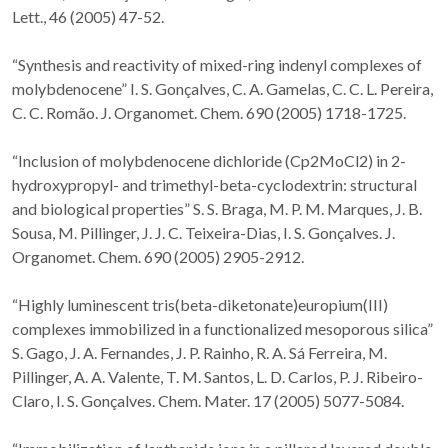
Lett., 46 (2005) 47-52.
“Synthesis and reactivity of mixed-ring indenyl complexes of
molybdenocene” I. S. Gonçalves, C. A. Gamelas, C. C. L. Pereira,
C. C. Romão. J. Organomet. Chem. 690 (2005) 1718-1725.
“Inclusion of molybdenocene dichloride (Cp2MoCl2) in 2-
hydroxypropyl- and trimethyl-beta-cyclodextrin: structural
and biological properties” S. S. Braga, M. P. M. Marques, J. B.
Sousa, M. Pillinger, J. J. C. Teixeira-Dias, I. S. Gonçalves. J.
Organomet. Chem. 690 (2005) 2905-2912.
“Highly luminescent tris(beta-diketonate)europium(III)
complexes immobilized in a functionalized mesoporous silica”
S. Gago, J. A. Fernandes, J. P. Rainho, R. A. Sá Ferreira, M.
Pillinger, A. A. Valente, T. M. Santos, L. D. Carlos, P. J. Ribeiro-
Claro, I. S. Gonçalves. Chem. Mater. 17 (2005) 5077-5084.