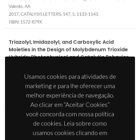
Valente, AA
2017, CATALYSIS LETTERS, 147, 5, 1133-1143.
ISBN: 1572-879X
Triazolyl, Imidazolyl, and Carboxylic Acid
Moieties in the Design of Molybdenum Trioxide
Hybrids: Photophysical and Catalytic Behavior
Lysenko, AB; Senchyk, GA; Domasevitch, KV; Kobalz, M;
Krautscheid, H; Cichos, J; Karbowiak, M; Neves, P; Valente, AA;
Usamos cookies para atividades de
Goncalves, IS
marketing e para lhe oferecer uma
2017, INORGANIC CHEMISTRY, 56, 8, 4380-4394.
melhor experiência de navegação.
ISBN: 1520-510X
Ao clicar em “Aceitar Cookies”
você concorda com nossa política
Chemistry and Catalytic Performance of
de cookies. Leia sobre como
Pyridyl-Benzimidazole Oxidomolybdenum(VI)
usamos cookies clicando em
Compounds in (Bio)Olefin Epoxidation