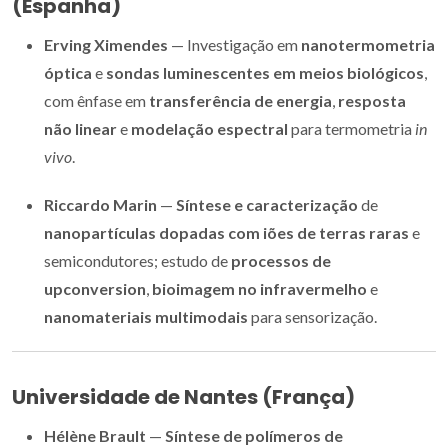
(Espanha)
Erving Ximendes
— Investigação em
nanotermometria
óptica
e
sondas luminescentes em meios biológicos
,
com ênfase em
transferência de energia
,
resposta
não linear
e
modelação espectral
para termometria
in
vivo
.
Riccardo Marin
—
Síntese e caracterização
de
nanopartículas dopadas com iões de terras raras
e
semicondutores; estudo de
processos de
upconversion
,
bioimagem no infravermelho
e
nanomateriais multimodais
para sensorização.
Universidade de Nantes (França)
Hélène Brault
—
Síntese de polímeros de