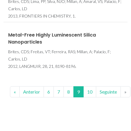
Brites, CDS; Lima, PP; Silva, NJO; Millan, A; Amaral, VS; Palacio, F;
Carlos, LD
2013, FRONTIERS IN CHEMISTRY, 1.
Metal-Free Highly Luminescent Silica
Nanoparticles
Brites, CDS; Freitas, VT; Ferreira, RAS; Millan, A; Palacio, F;
Carlos, LD
2012, LANGMUIR, 28, 21, 8190-8196.
«
Anterior
6
7
8
9
10
Seguinte
»