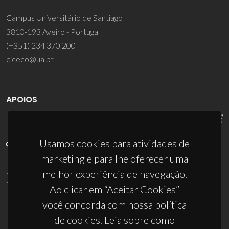
Campus Universitário de Santiago
3810-193 Aveiro - Portugal
(+351) 234 370 200
ciceco@ua.pt
APOIOS
Usamos cookies para atividades de
marketing e para lhe oferecer uma
UID/PRR/50011/2025
(DOI:
10.54499/UID/PRR/50011/2025
) &
melhor experiência de navegação.
UID/PRR2/50011/2025
(DOI:
10.54499/UID/PRR2/50011/2025
)
Ao clicar em “Aceitar Cookies”
você concorda com nossa política
de cookies. Leia sobre como