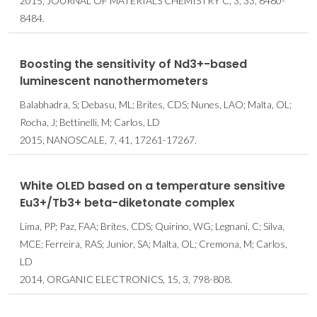
2015, JOURNAL OF MATERIALS CHEMISTRY C, 3, 33, 8480-
8484.
Boosting the sensitivity of Nd3+-based
luminescent nanothermometers
Balabhadra, S; Debasu, ML; Brites, CDS; Nunes, LAO; Malta, OL;
Rocha, J; Bettinelli, M; Carlos, LD
2015, NANOSCALE, 7, 41, 17261-17267.
White OLED based on a temperature sensitive
Eu3+/Tb3+ beta-diketonate complex
Lima, PP; Paz, FAA; Brites, CDS; Quirino, WG; Legnani, C; Silva,
MCE; Ferreira, RAS; Junior, SA; Malta, OL; Cremona, M; Carlos,
LD
2014, ORGANIC ELECTRONICS, 15, 3, 798-808.