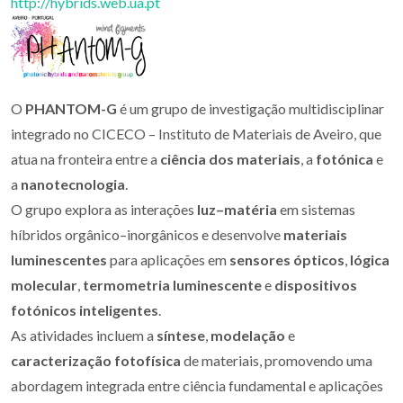
http://hybrids.web.ua.pt
O
PHANTOM-G
é um grupo de investigação multidisciplinar
integrado no CICECO – Instituto de Materiais de Aveiro, que
atua na fronteira entre a
ciência dos materiais
, a
fotónica
e
a
nanotecnologia
.
O grupo explora as interações
luz–matéria
em sistemas
híbridos orgânico–inorgânicos e desenvolve
materiais
luminescentes
para aplicações em
sensores ópticos
,
lógica
molecular
,
termometria luminescente
e
dispositivos
fotónicos inteligentes
.
As atividades incluem a
síntese
,
modelação
e
caracterização fotofísica
de materiais, promovendo uma
abordagem integrada entre ciência fundamental e aplicações