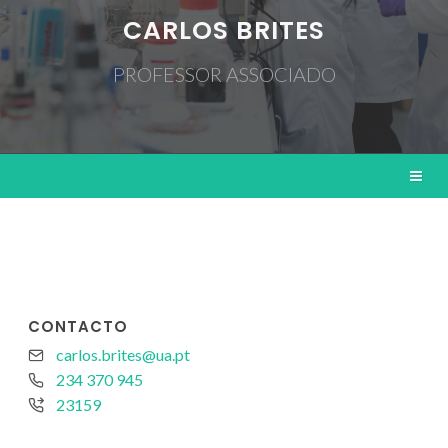
CARLOS BRITES
PROFESSOR ASSOCIADO
CONTACTO
carlos.brites@ua.pt
234 370 945
23159