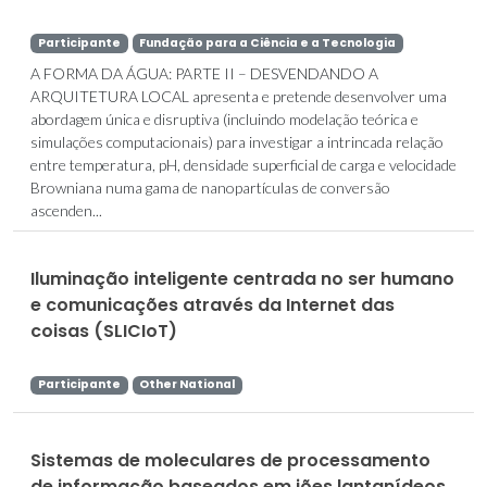
Participante
Fundação para a Ciência e a Tecnologia
A FORMA DA ÁGUA: PARTE II – DESVENDANDO A
ARQUITETURA LOCAL apresenta e pretende desenvolver uma
abordagem única e disruptiva (incluindo modelação teórica e
simulações computacionais) para investigar a intrincada relação
entre temperatura, pH, densidade superficial de carga e velocidade
Browniana numa gama de nanopartículas de conversão
ascenden...
Iluminação inteligente centrada no ser humano
e comunicações através da Internet das
coisas (SLICIoT)
Participante
Other National
Sistemas de moleculares de processamento
de informação baseados em iões lantanídeos