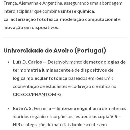
França, Alemanha e Argentina, assegurando uma abordagem
interdisciplinar que combina
síntese química
,
caracterização fotofísica
,
modelação computacional
e
inovação em dispositivos
.
Universidade de Aveiro (Portugal)
Luís D. Carlos
— Desenvolvimento de
metodologias de
termometria luminescente
e de
dispositivos de
lógica molecular fotónica
baseados em iões Ln³⁺;
coorientação de estudantes e codireção científica no
CICECO/PHANTOM-G
.
Rute A. S. Ferreira
—
Síntese e engenharia
de materiais
híbridos orgânico–inorgânicos;
espectroscopia VIS–
NIR
e integração de materiais luminescentes em