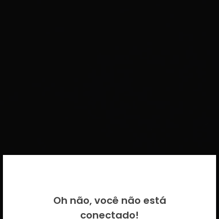
BEM VINDO DE VOLTA!
Oh não, você não está
Por favor insira as suas credenciais
conectado!
CICECO.