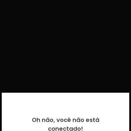
BEM VINDO DE VOLTA!
Oh não, você não está
Por favor insira as suas credenciais
conectado!
CICECO.