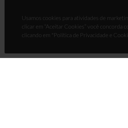
Usamos cookies para atividades de marketin
clicar em “Aceitar Cookies” você concorda c
clicando em "Política de Privacidade e Cooki
CON
Campus
3810-1
(+351)
ciceco