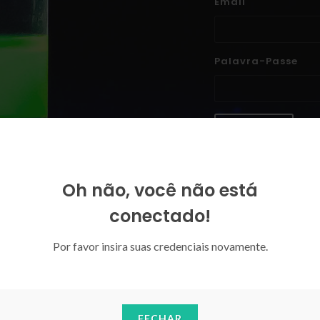
Email
Palavra-Passe
ENTRAR
Esqueceu-se da sua palavra-p
Oh não, você não está
conectado!
Por favor insira suas credenciais novamente.
FECHAR