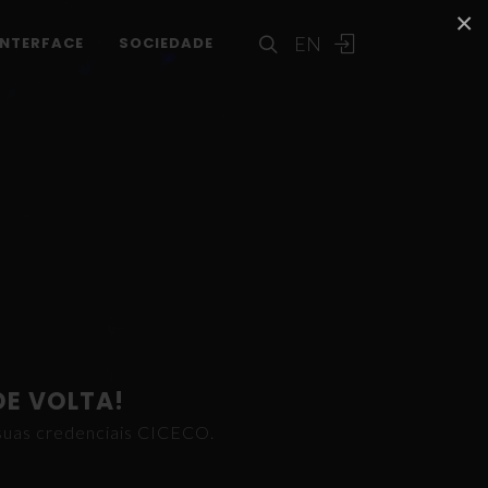
×
EN
INTERFACE
SOCIEDADE
DE VOLTA!
s suas credenciais CICECO.