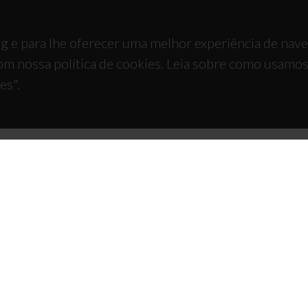
g e para lhe oferecer uma melhor experiência de nav
om nossa política de cookies. Leia sobre como usamo
es".
TACTOS
APOIOS
 Universitário de Santiago
93 Aveiro - Portugal
 234 370 200
@ua.pt