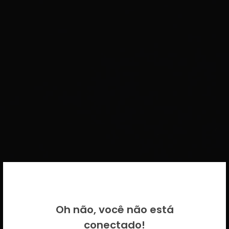
BEM VINDO DE VOLTA!
Oh não, você não está
Por favor insira as suas credenciais
conectado!
CICECO.