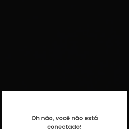
BEM VINDO DE VOLTA!
Oh não, você não está
Por favor insira as suas credenciais
conectado!
CICECO.