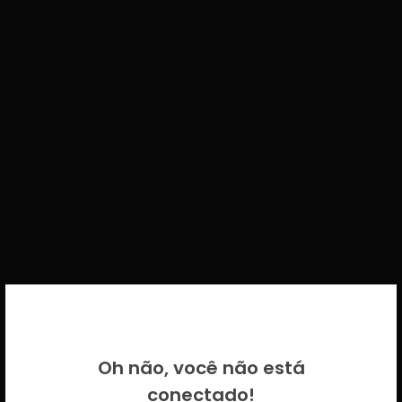
BEM VINDO DE VOLTA!
Oh não, você não está
Por favor insira as suas credenciais
conectado!
CICECO.