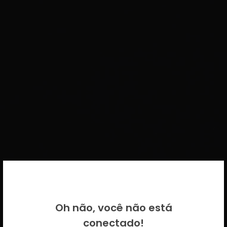
BEM VINDO DE VOLTA!
Oh não, você não está
Por favor insira as suas credenciais
conectado!
CICECO.