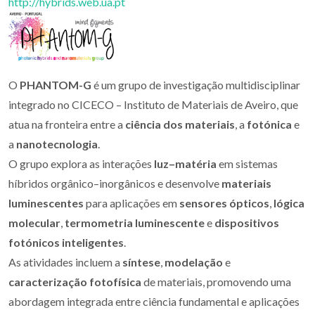
http://hybrids.web.ua.pt
O
PHANTOM-G
é um grupo de investigação multidisciplinar
integrado no CICECO – Instituto de Materiais de Aveiro, que
atua na fronteira entre a
ciência dos materiais
, a
fotónica
e
a
nanotecnologia
.
O grupo explora as interações
luz–matéria
em sistemas
híbridos orgânico–inorgânicos e desenvolve
materiais
luminescentes
para aplicações em
sensores ópticos
,
lógica
molecular
,
termometria luminescente
e
dispositivos
fotónicos inteligentes
.
As atividades incluem a
síntese
,
modelação
e
caracterização fotofísica
de materiais, promovendo uma
abordagem integrada entre ciência fundamental e aplicações