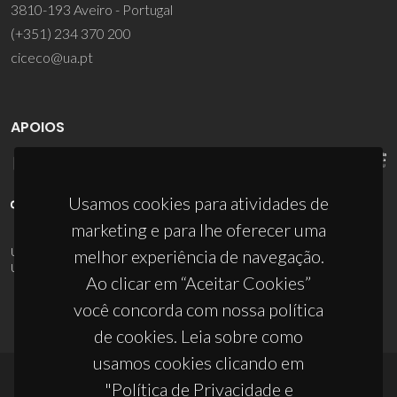
3810-193 Aveiro - Portugal
(+351) 234 370 200
ciceco@ua.pt
APOIOS
Usamos cookies para atividades de
marketing e para lhe oferecer uma
UID/PRR/50011/2025
(DOI:
10.54499/UID/PRR/50011/2025
) &
melhor experiência de navegação.
UID/PRR2/50011/2025
(DOI:
10.54499/UID/PRR2/50011/2025
)
Ao clicar em “Aceitar Cookies”
você concorda com nossa política
de cookies. Leia sobre como
usamos cookies clicando em
"Política de Privacidade e