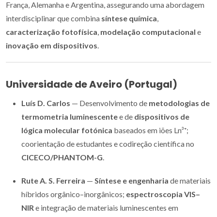
França, Alemanha e Argentina, assegurando uma abordagem
interdisciplinar que combina
síntese química
,
caracterização fotofísica
,
modelação computacional
e
inovação em dispositivos
.
Universidade de Aveiro (Portugal)
Luís D. Carlos
— Desenvolvimento de
metodologias de
termometria luminescente
e de
dispositivos de
lógica molecular fotónica
baseados em iões Ln³⁺;
coorientação de estudantes e codireção científica no
CICECO/PHANTOM-G
.
Rute A. S. Ferreira
—
Síntese e engenharia
de materiais
híbridos orgânico–inorgânicos;
espectroscopia VIS–
NIR
e integração de materiais luminescentes em