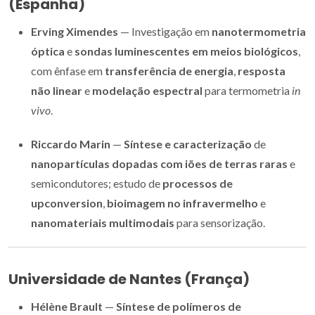
(Espanha)
Erving Ximendes
— Investigação em
nanotermometria
óptica
e
sondas luminescentes em meios biológicos
,
com ênfase em
transferência de energia
,
resposta
não linear
e
modelação espectral
para termometria
in
vivo
.
Riccardo Marin
—
Síntese e caracterização
de
nanopartículas dopadas com iões de terras raras
e
semicondutores; estudo de
processos de
upconversion
,
bioimagem no infravermelho
e
nanomateriais multimodais
para sensorização.
Universidade de Nantes (França)
Hélène Brault
—
Síntese de polímeros de