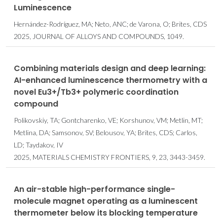
Luminescence
Hernández-Rodríguez, MA; Neto, ANC; de Varona, O; Brites, CDS
2025, JOURNAL OF ALLOYS AND COMPOUNDS, 1049.
Combining materials design and deep learning:
AI-enhanced luminescence thermometry with a
novel Eu3+/Tb3+ polymeric coordination
compound
Polikovskiy, TA; Gontcharenko, VE; Korshunov, VM; Metlin, MT;
Metlina, DA; Samsonov, SV; Belousov, YA; Brites, CDS; Carlos,
LD; Taydakov, IV
2025, MATERIALS CHEMISTRY FRONTIERS, 9, 23, 3443-3459.
An air-stable high-performance single-
molecule magnet operating as a luminescent
thermometer below its blocking temperature