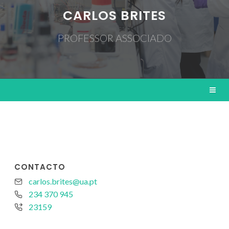
CARLOS BRITES
PROFESSOR ASSOCIADO
CONTACTO
carlos.brites@ua.pt
234 370 945
23159