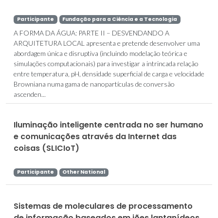
Participante
Fundação para a Ciência e a Tecnologia
A FORMA DA ÁGUA: PARTE II – DESVENDANDO A
ARQUITETURA LOCAL apresenta e pretende desenvolver uma
abordagem única e disruptiva (incluindo modelação teórica e
simulações computacionais) para investigar a intrincada relação
entre temperatura, pH, densidade superficial de carga e velocidade
Browniana numa gama de nanopartículas de conversão
ascenden...
Iluminação inteligente centrada no ser humano
e comunicações através da Internet das
coisas (SLICIoT)
Participante
Other National
Sistemas de moleculares de processamento
de informação baseados em iões lantanídeos