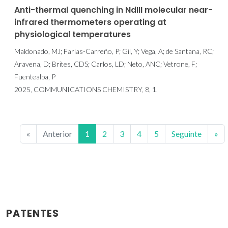
Anti-thermal quenching in NdIII molecular near-
infrared thermometers operating at
physiological temperatures
Maldonado, MJ; Farias-Carreño, P; Gil, Y; Vega, A; de Santana, RC;
Aravena, D; Brites, CDS; Carlos, LD; Neto, ANC; Vetrone, F;
Fuentealba, P
2025, COMMUNICATIONS CHEMISTRY, 8, 1.
«
Anterior
1
2
3
4
5
Seguinte
»
PATENTES