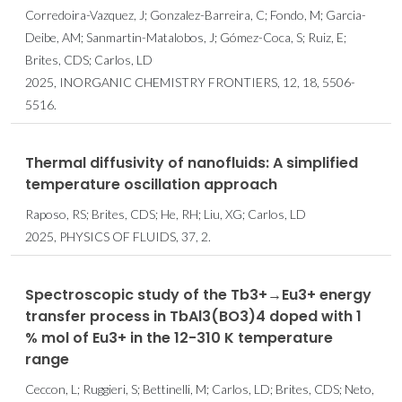
Corredoira-Vazquez, J; Gonzalez-Barreira, C; Fondo, M; Garcia-
Deibe, AM; Sanmartin-Matalobos, J; Gómez-Coca, S; Ruiz, E;
Brites, CDS; Carlos, LD
2025, INORGANIC CHEMISTRY FRONTIERS, 12, 18, 5506-
5516.
Thermal diffusivity of nanofluids: A simplified
temperature oscillation approach
Raposo, RS; Brites, CDS; He, RH; Liu, XG; Carlos, LD
2025, PHYSICS OF FLUIDS, 37, 2.
Spectroscopic study of the Tb3+→Eu3+ energy
transfer process in TbAl3(BO3)4 doped with 1
% mol of Eu3+ in the 12-310 K temperature
range
Ceccon, L; Ruggieri, S; Bettinelli, M; Carlos, LD; Brites, CDS; Neto,