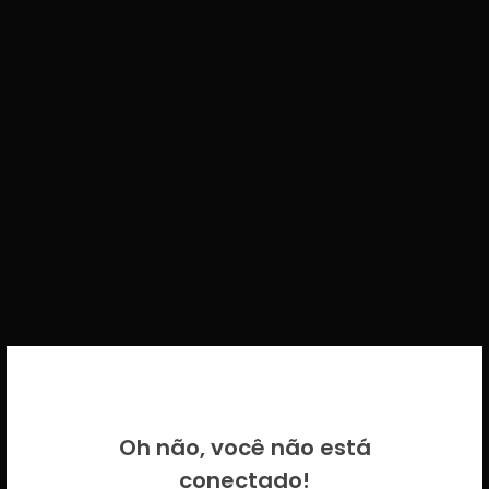
BEM VINDO DE VOLTA!
Oh não, você não está
Por favor insira as suas credenciais
conectado!
CICECO.