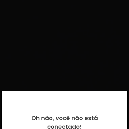
BEM VINDO DE VOLTA!
Oh não, você não está
Por favor insira as suas credenciais
conectado!
CICECO.