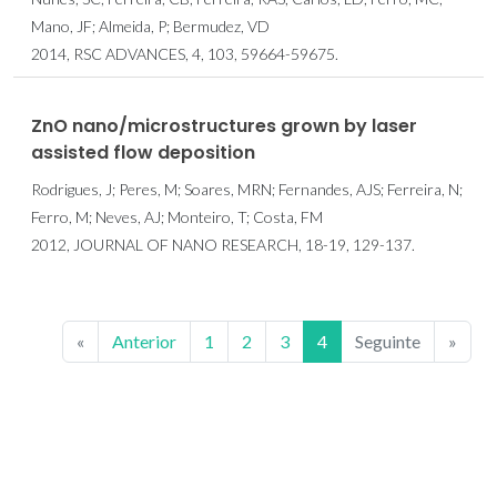
Mano, JF; Almeida, P; Bermudez, VD
2014, RSC ADVANCES, 4, 103, 59664-59675.
ZnO nano/microstructures grown by laser
assisted flow deposition
Rodrigues, J; Peres, M; Soares, MRN; Fernandes, AJS; Ferreira, N;
Ferro, M; Neves, AJ; Monteiro, T; Costa, FM
2012, JOURNAL OF NANO RESEARCH, 18-19, 129-137.
«
Anterior
1
2
3
4
Seguinte
»