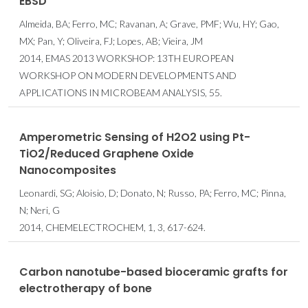
EBSD
Almeida, BA; Ferro, MC; Ravanan, A; Grave, PMF; Wu, HY; Gao,
MX; Pan, Y; Oliveira, FJ; Lopes, AB; Vieira, JM
2014, EMAS 2013 WORKSHOP: 13TH EUROPEAN
WORKSHOP ON MODERN DEVELOPMENTS AND
APPLICATIONS IN MICROBEAM ANALYSIS, 55.
Amperometric Sensing of H2O2 using Pt-
TiO2/Reduced Graphene Oxide
Nanocomposites
Leonardi, SG; Aloisio, D; Donato, N; Russo, PA; Ferro, MC; Pinna,
N; Neri, G
2014, CHEMELECTROCHEM, 1, 3, 617-624.
Carbon nanotube-based bioceramic grafts for
electrotherapy of bone