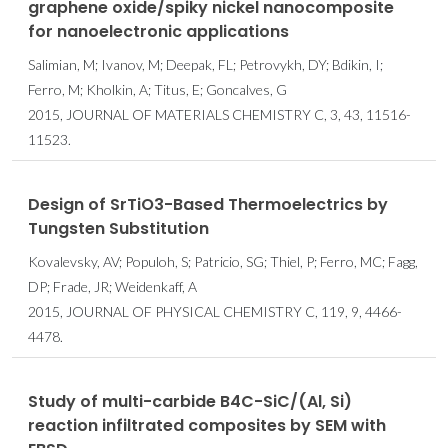
graphene oxide/spiky nickel nanocomposite
for nanoelectronic applications
Salimian, M; Ivanov, M; Deepak, FL; Petrovykh, DY; Bdikin, I;
Ferro, M; Kholkin, A; Titus, E; Goncalves, G
2015, JOURNAL OF MATERIALS CHEMISTRY C, 3, 43, 11516-
11523.
Design of SrTiO3-Based Thermoelectrics by
Tungsten Substitution
Kovalevsky, AV; Populoh, S; Patricio, SG; Thiel, P; Ferro, MC; Fagg,
DP; Frade, JR; Weidenkaff, A
2015, JOURNAL OF PHYSICAL CHEMISTRY C, 119, 9, 4466-
4478.
Study of multi-carbide B4C-SiC/(Al, Si)
reaction infiltrated composites by SEM with