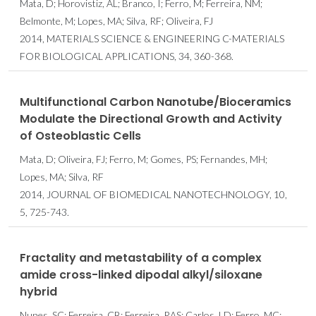
Mata, D; Horovistiz, AL; Branco, I; Ferro, M; Ferreira, NM;
Belmonte, M; Lopes, MA; Silva, RF; Oliveira, FJ
2014, MATERIALS SCIENCE & ENGINEERING C-MATERIALS
FOR BIOLOGICAL APPLICATIONS, 34, 360-368.
Multifunctional Carbon Nanotube/Bioceramics
Modulate the Directional Growth and Activity
of Osteoblastic Cells
Mata, D; Oliveira, FJ; Ferro, M; Gomes, PS; Fernandes, MH;
Lopes, MA; Silva, RF
2014, JOURNAL OF BIOMEDICAL NANOTECHNOLOGY, 10,
5, 725-743.
Fractality and metastability of a complex
amide cross-linked dipodal alkyl/siloxane
hybrid
Nunes, SC; Ferreira, CB; Ferreira, RAS; Carlos, LD; Ferro, MC;