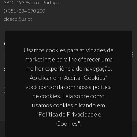
3810-193 Aveiro - Portugal
(+351) 234 370 200
ciceco@ua.pt
APOIOS
Usamos cookies para atividades de
marketing e para lhe oferecer uma
melhor experiência de navegação.
Ao clicar em “Aceitar Cookies”
você concorda com nossa política
UID/PRR/50011/2025
(DOI:
10.54499/UID/PRR/50011/2025
) &
UID/PRR2/50011/2025
(DOI:
10.54499/UID/PRR2/50011/2025
)
de cookies. Leia sobre como
usamos cookies clicando em
"Política de Privacidade e
Cookies".
© 2026, CICECO