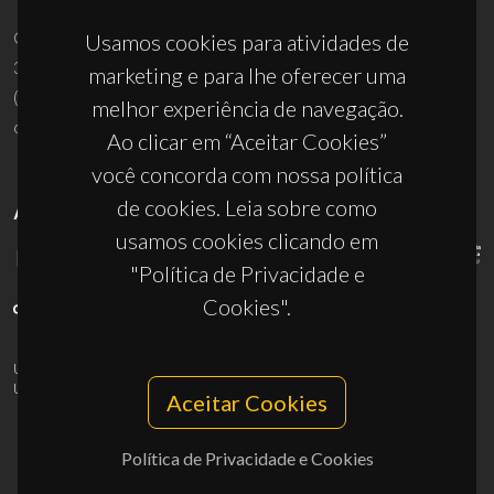
Campus Universitário de Santiago
Usamos cookies para atividades de
3810-193 Aveiro - Portugal
marketing e para lhe oferecer uma
(+351) 234 370 200
melhor experiência de navegação.
ciceco@ua.pt
Ao clicar em “Aceitar Cookies”
você concorda com nossa política
de cookies. Leia sobre como
APOIOS
usamos cookies clicando em
"Política de Privacidade e
Cookies".
UID/PRR/50011/2025
(DOI:
10.54499/UID/PRR/50011/2025
) &
UID/PRR2/50011/2025
(DOI:
10.54499/UID/PRR2/50011/2025
)
Aceitar Cookies
Política de Privacidade e Cookies