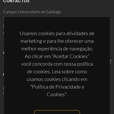
CONTACTOS
Campus Universitário de Santiago
3810-193 Aveiro - Portugal
(+351) 234 370 200
ciceco@ua.pt
Usamos cookies para atividades de
marketing e para lhe oferecer uma
melhor experiência de navegação.
APOIOS
Ao clicar em “Aceitar Cookies”
você concorda com nossa política
de cookies. Leia sobre como
usamos cookies clicando em
"Política de Privacidade e
UID/PRR/50011/2025
(DOI:
10.54499/UID/PRR/50011/2025
) &
UID/PRR2/50011/2025
(DOI:
10.54499/UID/PRR2/50011/2025
)
Cookies".