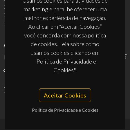
Usamos cookies para atividades de
3810-193 Aveiro - Portugal
marketing e para lhe oferecer uma
(+351) 234 370 200
melhor experiência de navegação.
ciceco@ua.pt
Ao clicar em “Aceitar Cookies”
você concorda com nossa política
de cookies. Leia sobre como
APOIOS
usamos cookies clicando em
"Política de Privacidade e
Cookies".
UID/PRR/50011/2025
(DOI:
10.54499/UID/PRR/50011/2025
) &
UID/PRR2/50011/2025
(DOI:
10.54499/UID/PRR2/50011/2025
)
Aceitar Cookies
Política de Privacidade e Cookies