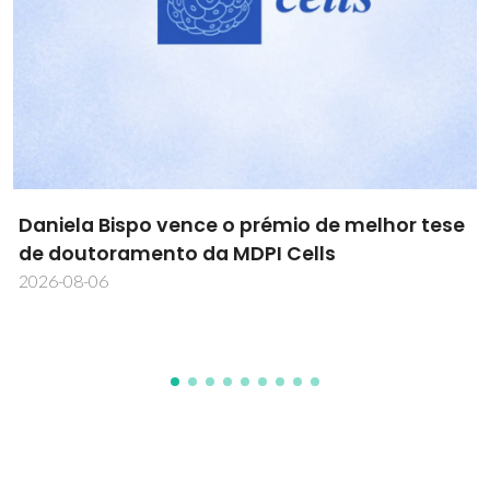
Novas metodologias impulsionam
investigação biomédica em workshop
internacional
2026-08-03