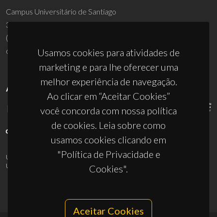
Campus Universitário de Santiago
3810-193 Aveiro - Portugal
(+351) 234 370 200
ciceco@ua.pt
Usamos cookies para atividades de
marketing e para lhe oferecer uma
melhor experiência de navegação.
APOIOS
Ao clicar em “Aceitar Cookies”
você concorda com nossa política
de cookies. Leia sobre como
usamos cookies clicando em
"Política de Privacidade e
UID/PRR/50011/2025
(DOI:
10.54499/UID/PRR/50011/2025
) &
UID/PRR2/50011/2025
(DOI:
10.54499/UID/PRR2/50011/2025
)
Cookies".
Aceitar Cookies