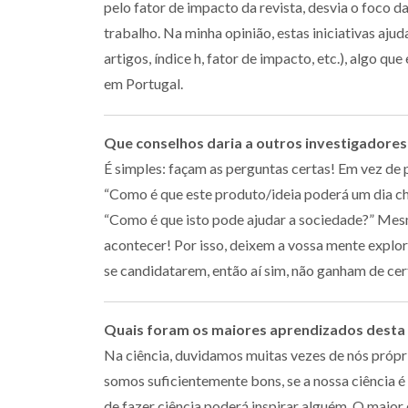
pelo fator de impacto da revista, desvia o foco da
trabalho. Na minha opinião, estas iniciativas aj
artigos, índice h, fator de impacto, etc.), algo q
em Portugal.
Que conselhos daria a outros investigadore
É simples: façam as perguntas certas! Em vez de 
“Como é que este produto/ideia poderá um dia ch
“Como é que isto pode ajudar a sociedade?” Mes
acontecer! Por isso, deixem a vossa mente explo
se candidatarem, então aí sim, não ganham de ce
Quais foram os maiores aprendizados desta 
Na ciência, duvidamos muitas vezes de nós própr
somos suficientemente bons, se a nossa ciência é
de fazer ciência poderá inspirar alguém. O maior