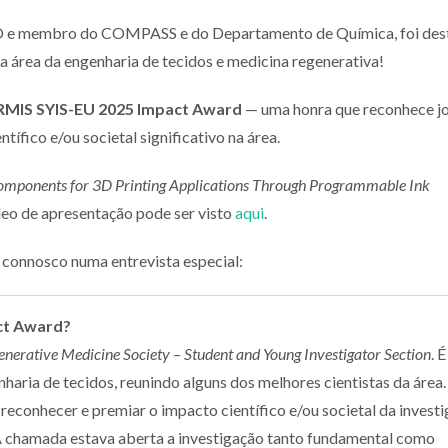
CO e membro do COMPASS e do Departamento de Química, foi des
a área da engenharia de tecidos e medicina regenerativa!
RMIS SYIS-EU 2025 Impact Award
— uma honra que reconhece j
ífico e/ou societal significativo na área.
omponents for 3D Printing Applications Through Programmable Ink
ídeo de apresentação pode ser visto
aqui
.
 connosco numa entrevista especial:
ct Award?
enerative Medicine Society – Student and Young Investigator Section
. É
aria de tecidos, reunindo alguns dos melhores cientistas da área
conhecer e premiar o impacto científico e/ou societal da invest
 chamada estava aberta a investigação tanto fundamental como