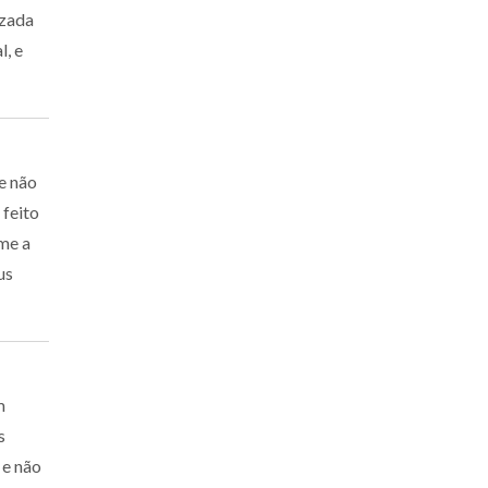
izada
l, e
e não
 feito
-me a
us
m
s
 e não