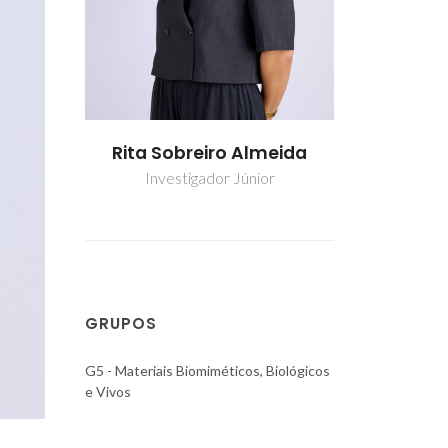
lmeida
Rita Sobreiro Almeida
Rita Sob
ior
Investigador Júnior
Invest
GRUPOS
G5 - Materiais Biomiméticos, Biológicos
e Vivos