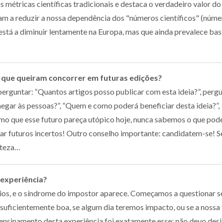
s métricas científicas tradicionais e destaca o verdadeiro valor do
udam a reduzir a nossa dependência dos "números científicos" (núme
ue está a diminuir lentamente na Europa, mas que ainda prevalece ba
s que queiram concorrer em futuras edições?
perguntar: “Quantos artigos posso publicar com esta ideia?”, perg
egar às pessoas?”, “Quem e como poderá beneficiar desta ideia?”,
mo que esse futuro pareça utópico hoje, nunca sabemos o que pod
rar futuros incertos! Outro conselho importante: candidatem-se! S
rteza…
experiência?
ios, e o síndrome do impostor aparece. Começamos a questionar s
 suficientemente boa, se algum dia teremos impacto, ou se a nossa
 ensinamento desta experiência foi exatamente esse: não devo desi