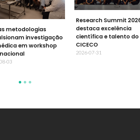
arch Summit 2026
aca excelência
TechTraPlastiCE acele
tífica e talento do
soluções para a econ
ECO
circular na América La
07-31
2026-07-30