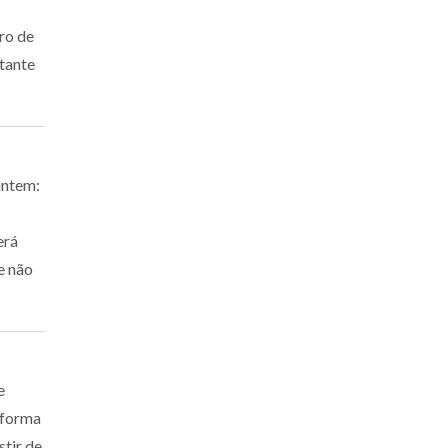
ro de
stante
untem:
erá
e não
e
 forma
stir de