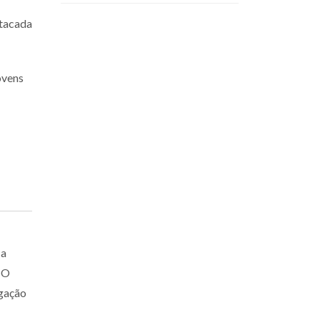
tacada
ovens
 a
. O
igação