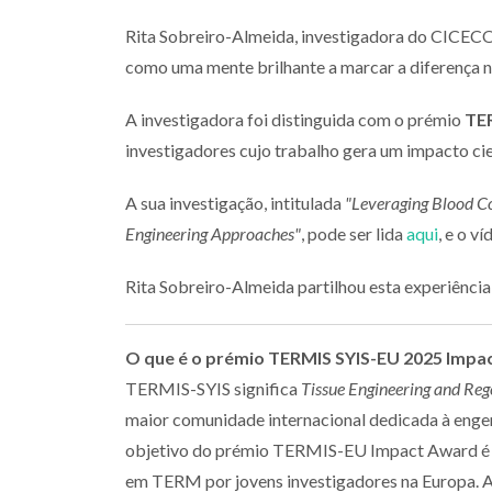
Rita Sobreiro-Almeida, investigadora do CICE
como uma mente brilhante a marcar a diferença n
A investigadora foi distinguida com o prémio
TE
investigadores cujo trabalho gera um impacto cient
A sua investigação, intitulada
"Leveraging Blood C
Engineering Approaches"
, pode ser lida
aqui
, e o v
Rita Sobreiro-Almeida partilhou esta experiência
O que é o prémio TERMIS SYIS-EU 2025 Impa
TERMIS-SYIS significa
Tissue Engineering and Reg
maior comunidade internacional dedicada à engenh
objetivo do prémio TERMIS-EU Impact Award é re
em TERM por jovens investigadores na Europa. A