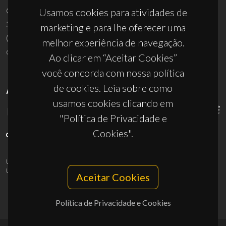
Campus Universitário de Santiago
Usamos cookies para atividades de
3810-193 Aveiro - Portugal
marketing e para lhe oferecer uma
(+351) 234 370 200
melhor experiência de navegação.
ciceco@ua.pt
Ao clicar em “Aceitar Cookies”
você concorda com nossa política
de cookies. Leia sobre como
APOIOS
usamos cookies clicando em
"Política de Privacidade e
Cookies".
UID/PRR/50011/2025
(DOI:
10.54499/UID/PRR/50011/2025
) &
UID/PRR2/50011/2025
(DOI:
10.54499/UID/PRR2/50011/2025
)
Aceitar Cookies
Política de Privacidade e Cookies