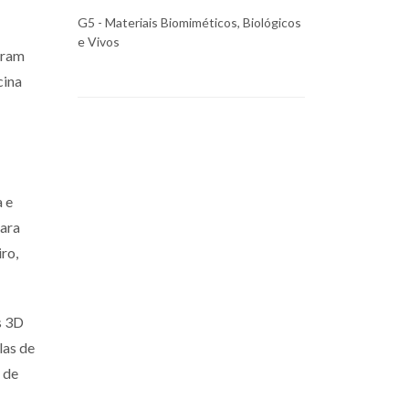
G5 - Materiais Biomiméticos, Biológicos
e Vivos
aram
cina
 e
Sara
ro,
s 3D
las de
 de