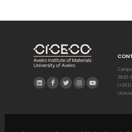
CON
Campus
3810-1
(+351)
ciceco