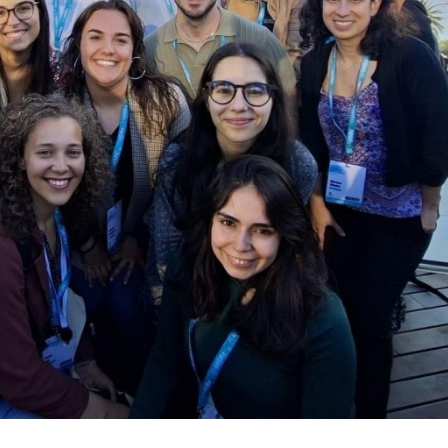
Margarida Henriques
João Man
Pereira
Professor Catedrá
Estudante de doutoramento