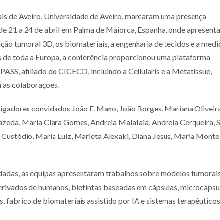
ais de Aveiro, Universidade de Aveiro, marcaram uma presença
de 21 a 24 de abril em Palma de Maiorca, Espanha, onde apresent
ão tumoral 3D, os biomateriais, a engenharia de tecidos e a medi
as de toda a Europa, a conferência proporcionou uma plataforma
SS, afiliado do CICECO, incluindo a Cellularis e a Metatissue,
m as colaborações.
tigadores convidados João F. Mano, João Borges, Mariana Oliveira
azeda, Maria Clara Gomes, Andreia Malafaia, Andreia Cerqueira, 
a Custódio, Maria Luiz, Marieta Alexaki, Diana Jesus, Maria Montei
idadas, as equipas apresentaram trabalhos sobre modelos tumorai
derivados de humanos, biotintas baseadas em cápsulas, microcápsu
os, fabrico de biomateriais assistido por IA e sistemas terapêuticos