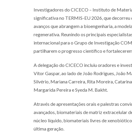
Investigadores do CICECO – Instituto de Materi
significativa no TERMIS-EU 2026, que decorreu 
avanços que abrangem a bioengenharia, a modelaç
regenerativa. Reunindo os principais especialist
internacional para o Grupo de Investigação COMPA
partilharem o progresso científico e fortalecere
A delegação do CICECO incluiu oradores e inves
Vítor Gaspar, ao lado de João Rodrigues, João M
Silvério, Mariana Carreira, Rita Moreira, Catarin
Margarida Pereira e Syeda M. Bakht.
Através de apresentações orais e palestras conv
avançados, biomateriais de matriz extracelular 
núcleo líquido, biomateriais livres de xenobiótic
última geração.