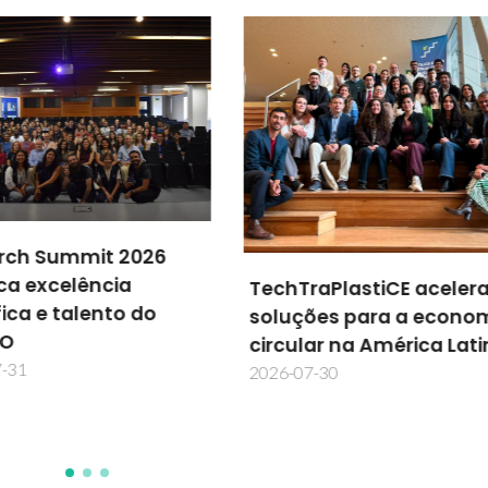
TraPlastiCE acelera
Next2Heat desenvolve
ções para a economia
próxima geração de
ular na América Latina
tecnologias de
aquecimento
07-30
2026-07-27