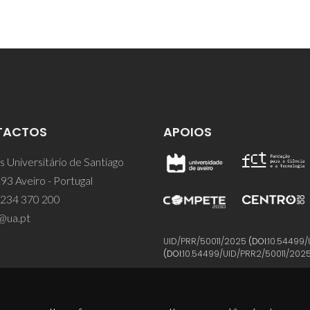
TACTOS
APOIOS
 Universitário de Santiago
93 Aveiro - Portugal
 234 370 200
@ua.pt
UID/PRR/50011/2025
(DOI:
10.54499/
(DOI:
10.54499/UID/PRR2/50011/202