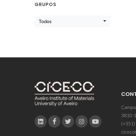
GRUPOS
Todos
CON
Campus
3810-1
(+351)
ciceco