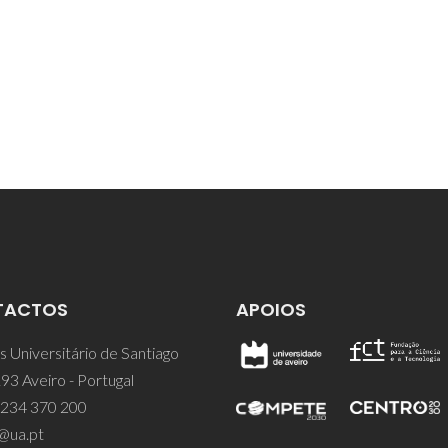
TACTOS
APOIOS
 Universitário de Santiago
93 Aveiro - Portugal
 234 370 200
@ua.pt