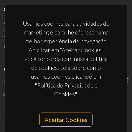
CONTACTOS
Campus Universitário de Santiago
Usamos cookies para atividades de
3810-193 Aveiro - Portugal
marketing e para lhe oferecer uma
(+351) 234 370 200
melhor experiência de navegação.
ciceco@ua.pt
Ao clicar em “Aceitar Cookies”
você concorda com nossa política
de cookies. Leia sobre como
APOIOS
usamos cookies clicando em
"Política de Privacidade e
Cookies".
UID/PRR/50011/2025
(DOI:
10.54499/UID/PRR/50011/2025
) &
UID/PRR2/50011/2025
(DOI:
10.54499/UID/PRR2/50011/2025
)
Aceitar Cookies