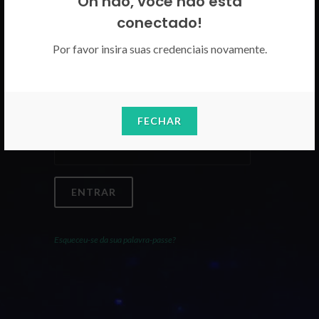
Oh não, você não está
Por favor insira as suas credenciais
conectado!
CICECO.
Por favor insira suas credenciais novamente.
Email
FECHAR
Palavra-Passe
ENTRAR
Esqueceu-se da sua palavra-passe?