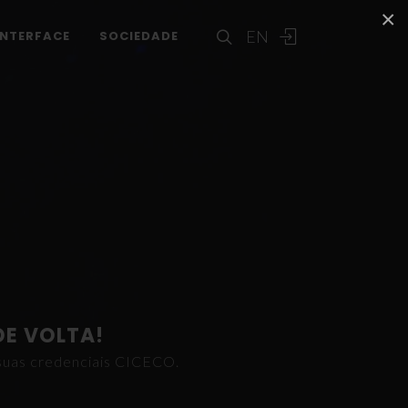
×
EN
INTERFACE
SOCIEDADE
DE VOLTA!
s suas credenciais CICECO.