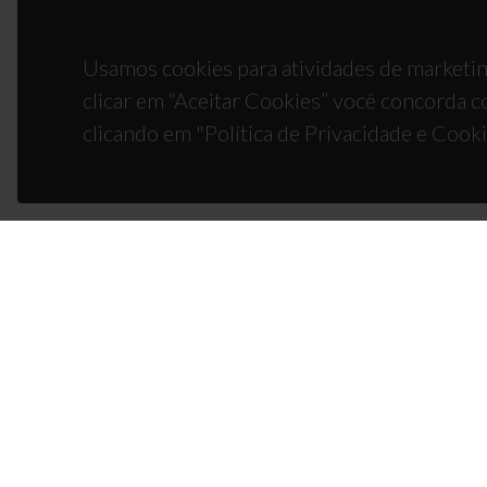
Usamos cookies para atividades de marketin
clicar em “Aceitar Cookies” você concorda c
clicando em "Política de Privacidade e Cooki
CON
Campus
3810-1
(+351)
ciceco