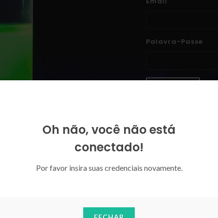
Email
Palavra-Passe
ENTRAR
Esqueceu-se da sua palavra-p
Oh não, você não está
conectado!
Por favor insira suas credenciais novamente.
FECHAR