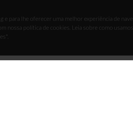
g e para lhe oferecer uma melhor experiência de nav
om nossa política de cookies. Leia sobre como usamo
es".
TACTOS
APOIOS
 Universitário de Santiago
93 Aveiro - Portugal
 234 370 200
@ua.pt