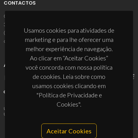
CONTACTOS
Campus Universitário de Santiago
3810-193 Aveiro - Portugal
Usamos cookies para atividades de
(+351) 234 370 200
marketing e para lhe oferecer uma
ciceco@ua.pt
melhor experiência de navegação.
Ao clicar em “Aceitar Cookies”
APOIOS
você concorda com nossa política
de cookies. Leia sobre como
usamos cookies clicando em
"Política de Privacidade e
Cookies".
UID/PRR/50011/2025
(DOI:
10.54499/UID/PRR/50011/2025
) &
UID/PRR2/50011/2025
(DOI:
10.54499/UID/PRR2/50011/2025
)
Aceitar Cookies