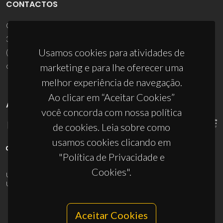
CONTACTOS
Campus Universitário de Santiago
3810-193 Aveiro - Portugal
Usamos cookies para atividades de
(+351) 234 370 200
ciceco@ua.pt
marketing e para lhe oferecer uma
melhor experiência de navegação.
Ao clicar em “Aceitar Cookies”
APOIOS
você concorda com nossa política
de cookies. Leia sobre como
usamos cookies clicando em
"Política de Privacidade e
Cookies".
UID/PRR/50011/2025
(DOI:
10.54499/UID/PRR/50011/2025
) &
UID/PRR2/50011/2025
(DOI:
10.54499/UID/PRR2/50011/2025
)
Aceitar Cookies