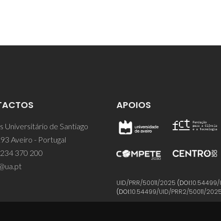
TACTOS
APOIOS
 Universitário de Santiago
93 Aveiro - Portugal
 234 370 200
@ua.pt
UID/PRR/50011/2025
(DOI:
10.54499/
(DOI:
10.54499/UID/PRR2/50011/202