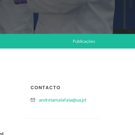
Publicações
CONTACTO
andreiamalafaia@ua.pt
al