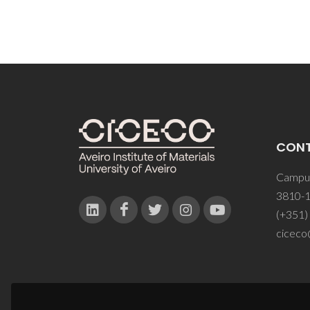
CON
Campus
3810-1
(+351)
ciceco