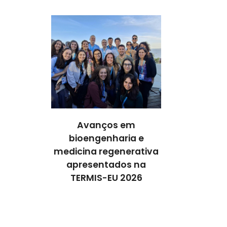
s em
Avanços em
Avanço
aria e
bioengenharia e
bioengen
enerativa
medicina regenerativa
medicina re
dos na
apresentados na
apresent
U 2026
TERMIS-EU 2026
TERMIS-E