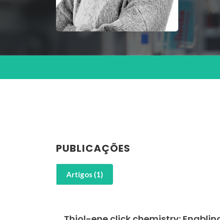
PUBLICAÇÕES
Artigos (1)
Thiol-ene click chemistry: Enablin