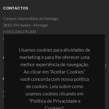
CONTACTOS
Campus Universitário de Santiago
3810-193 Aveiro - Portugal
(+351) 234 370 200
ciceco@ua.pt
Usamos cookies para atividades de
marketing e para lhe oferecer uma
APOIOS
melhor experiência de navegação.
Ao clicar em “Aceitar Cookies”
você concorda com nossa política
de cookies. Leia sobre como
UID/PRR/50011/2025
(DOI:
10.54499/UID/PRR/50011/2025
) &
usamos cookies clicando em
UID/PRR2/50011/2025
(DOI:
10.54499/UID/PRR2/50011/2025
)
"Política de Privacidade e
Cookies".