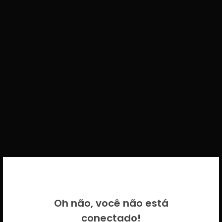
BEM VINDO DE VOLTA!
Oh não, você não está
Por favor insira as suas credenciais
conectado!
CICECO.