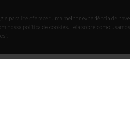
g e para lhe oferecer uma melhor experiência de nav
om nossa política de cookies. Leia sobre como usamo
es".
TACTOS
APOIOS
 Universitário de Santiago
93 Aveiro - Portugal
 234 370 200
@ua.pt