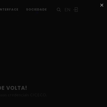
×
EN
INTERFACE
SOCIEDADE
DE VOLTA!
s suas credenciais CICECO.