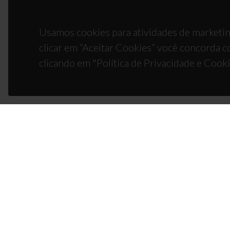
Usamos cookies para atividades de marketin
clicar em “Aceitar Cookies” você concorda c
clicando em "Política de Privacidade e Cooki
CON
Campus
3810-1
(+351)
ciceco