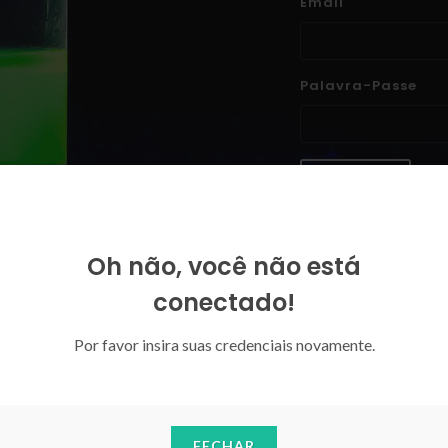
Email
Palavra-Passe
ENTRAR
Esqueceu-se da sua palavra-p
Oh não, você não está
conectado!
Por favor insira suas credenciais novamente.
FECHAR