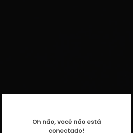
BEM VINDO DE VOLTA!
Oh não, você não está
Por favor insira as suas credenciais
conectado!
CICECO.