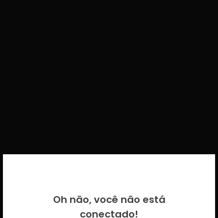
BEM VINDO DE VOLTA!
Oh não, você não está
Por favor insira as suas credenciais
conectado!
CICECO.