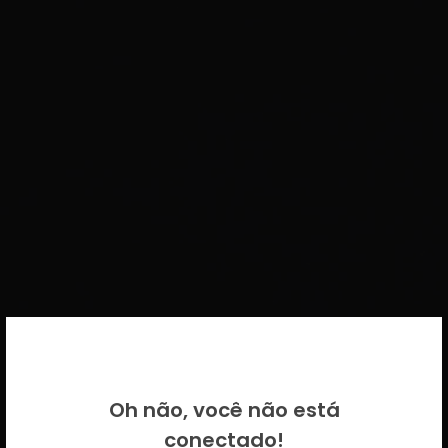
BEM VINDO DE VOLTA!
Oh não, você não está
Por favor insira as suas credenciais
conectado!
CICECO.