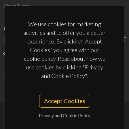
ciceco@ua.pt
We use cookies for marketing
SPONSORS
activities and to offer you a better
experience. By clicking “Accept
Cookies” you agree with our
cookie policy. Read about how we
use cookies by clicking "Privacy
UID/PRR/50011/2025
(DOI:
10.54499/UID/PRR/50011/2025
) &
UID/PRR2/50011/2025
(DOI:
10.54499/UID/PRR2/50011/2025
)
and Cookie Policy".
Accept Cookies
Privacy and Cookie Policy
© 2026, CICECO
Privacy Policy