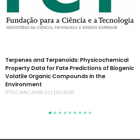
Solar thermochemical production of
hydrogen based on cork Ecoceramics
H2CORK