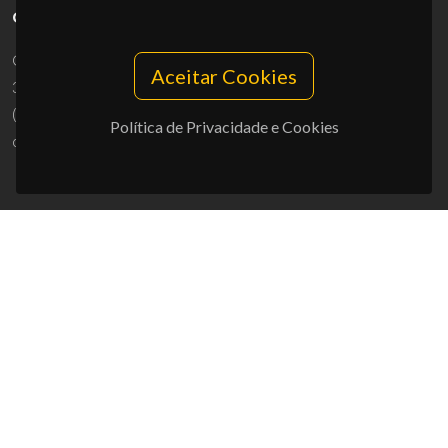
CONTACTOS
Campus Universitário de Santiago
Aceitar Cookies
3810-193 Aveiro - Portugal
(+351) 234 370 200
Política de Privacidade e Cookies
ciceco@ua.pt
APOIOS
UID/PRR/50011/2025
(DOI:
10.54499/UID/PRR/50011/2025
) &
UID/PRR2/50011/2025
(DOI:
10.54499/UID/PRR2/50011/2025
)