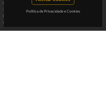
Campus Universitário de Santiago
3810-193 Aveiro - Portugal
Política de Privacidade e Cookies
(+351) 234 370 200
ciceco@ua.pt
APOIOS
UID/PRR/50011/2025
(DOI:
10.54499/UID/PRR/50011/2025
) &
UID/PRR2/50011/2025
(DOI:
10.54499/UID/PRR2/50011/2025
)