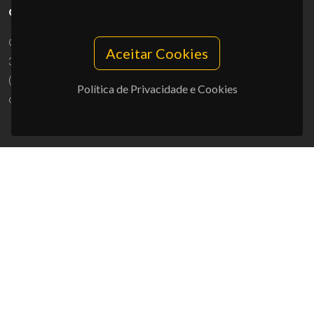
CONTACTOS
Campus Universitário de Santiago
Aceitar Cookies
3810-193 Aveiro - Portugal
(+351) 234 370 200
Política de Privacidade e Cookies
ciceco@ua.pt
APOIOS
UID/PRR/50011/2025
(DOI:
10.54499/UID/PRR/50011/2025
) &
UID/PRR2/50011/2025
(DOI:
10.54499/UID/PRR2/50011/2025
)