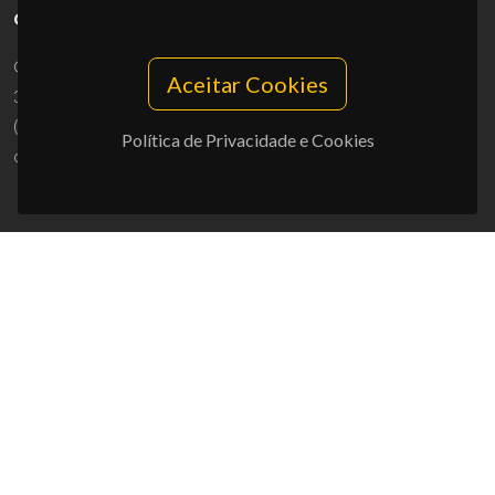
CONTACTOS
Campus Universitário de Santiago
Aceitar Cookies
3810-193 Aveiro - Portugal
(+351) 234 370 200
Política de Privacidade e Cookies
ciceco@ua.pt
APOIOS
UID/PRR/50011/2025
(DOI:
10.54499/UID/PRR/50011/2025
) &
UID/PRR2/50011/2025
(DOI:
10.54499/UID/PRR2/50011/2025
)