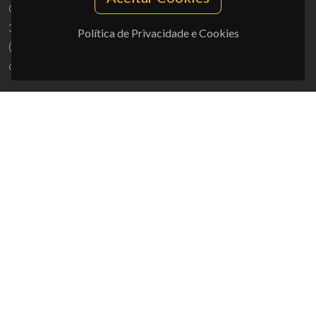
Campus Universitário de Santiago
3810-193 Aveiro - Portugal
Política de Privacidade e Cookies
(+351) 234 370 200
ciceco@ua.pt
APOIOS
UID/PRR/50011/2025
(DOI:
10.54499/UID/PRR/50011/2025
) &
UID/PRR2/50011/2025
(DOI:
10.54499/UID/PRR2/50011/2025
)