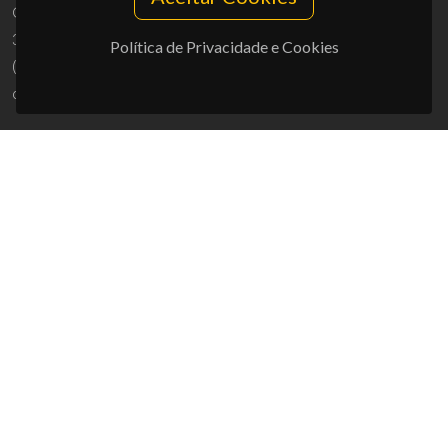
Campus Universitário de Santiago
3810-193 Aveiro - Portugal
Política de Privacidade e Cookies
(+351) 234 370 200
ciceco@ua.pt
APOIOS
UID/PRR/50011/2025
(DOI:
10.54499/UID/PRR/50011/2025
) &
UID/PRR2/50011/2025
(DOI:
10.54499/UID/PRR2/50011/2025
)