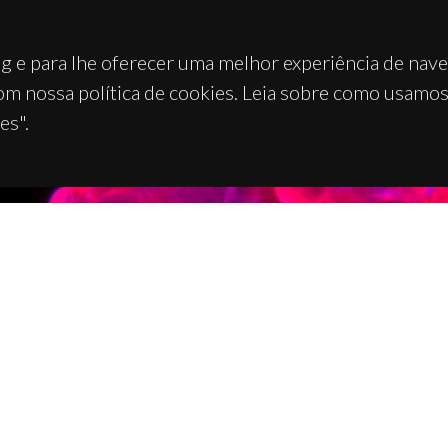
g e para lhe oferecer uma melhor experiência de nav
om nossa política de cookies. Leia sobre como usamo
es".
TACTOS
APOIOS
 Universitário de Santiago
93 Aveiro - Portugal
 234 370 200
@ua.pt