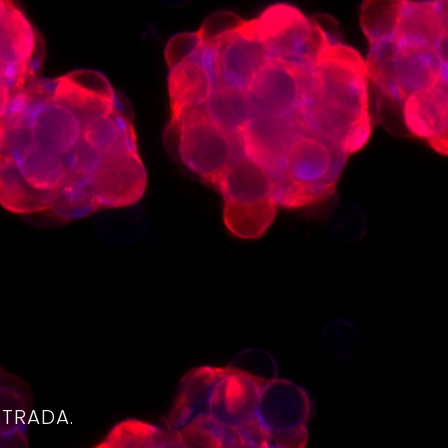
4
NTRADA.