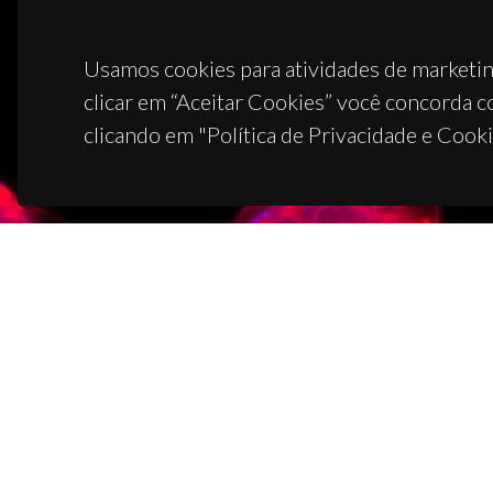
Usamos cookies para atividades de marketin
clicar em “Aceitar Cookies” você concorda c
clicando em "Política de Privacidade e Cooki
CON
Campus
3810-1
(+351)
ciceco