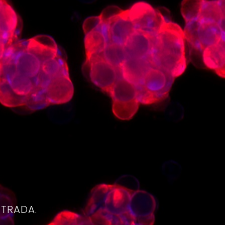
4
NTRADA.