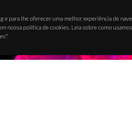
g e para lhe oferecer uma melhor experiência de nav
om nossa política de cookies. Leia sobre como usamo
es".
TACTOS
APOIOS
 Universitário de Santiago
93 Aveiro - Portugal
 234 370 200
@ua.pt