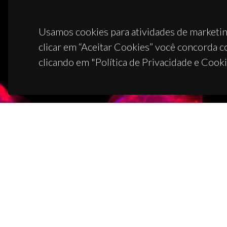
Usamos cookies para atividades de marketin
clicar em “Aceitar Cookies” você concorda c
clicando em "Política de Privacidade e Cooki
CON
Campus
3810-1
(+351)
ciceco