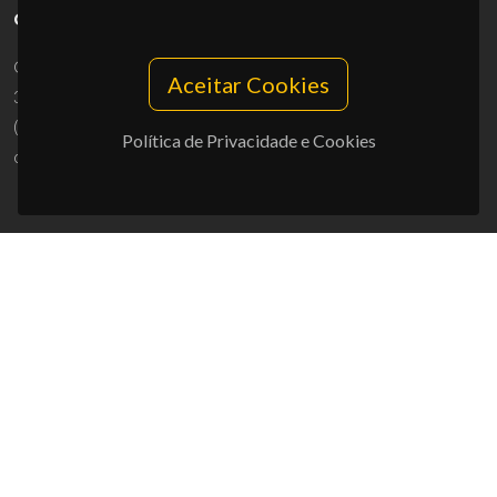
CONTACTOS
Campus Universitário de Santiago
Aceitar Cookies
3810-193 Aveiro - Portugal
(+351) 234 370 200
Política de Privacidade e Cookies
ciceco@ua.pt
APOIOS
UID/PRR/50011/2025
(DOI:
10.54499/UID/PRR/50011/2025
) &
UID/PRR2/50011/2025
(DOI:
10.54499/UID/PRR2/50011/2025
)