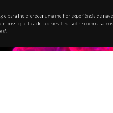
g e para lhe oferecer uma melhor experiência de nav
om nossa política de cookies. Leia sobre como usamo
es".
TACTOS
APOIOS
 Universitário de Santiago
93 Aveiro - Portugal
 234 370 200
@ua.pt