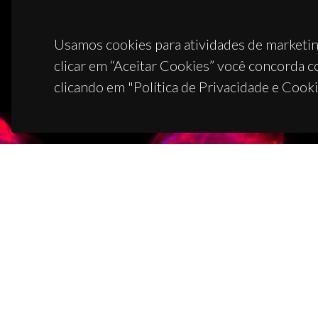
Usamos cookies para atividades de marketin
clicar em “Aceitar Cookies” você concorda c
clicando em "Política de Privacidade e Cooki
CON
Campus
3810-1
(+351)
ciceco