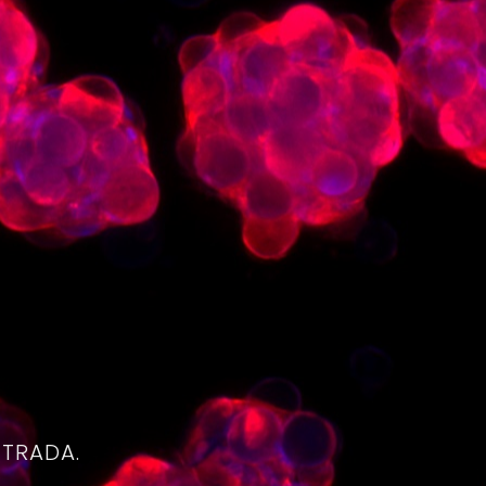
4
NTRADA.