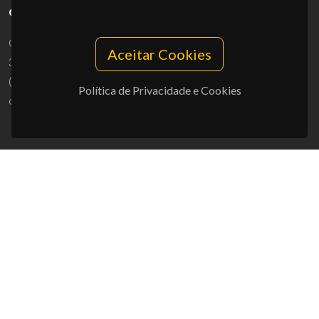
CONTACTOS
Campus Universitário de Santiago
Aceitar Cookies
3810-193 Aveiro - Portugal
(+351) 234 370 200
Política de Privacidade e Cookies
ciceco@ua.pt
APOIOS
UID/PRR/50011/2025
(DOI:
10.54499/UID/PRR/50011/2025
) &
UID/PRR2/50011/2025
(DOI:
10.54499/UID/PRR2/50011/2025
)