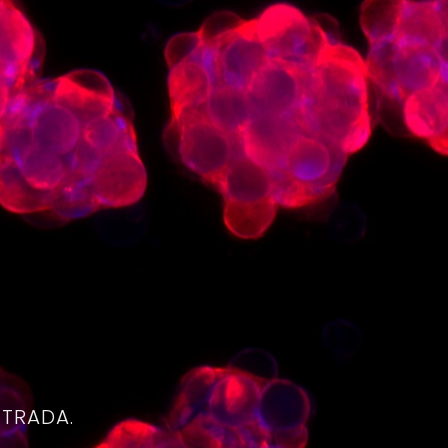
4
NTRADA.