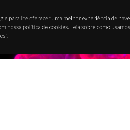
g e para lhe oferecer uma melhor experiência de nav
om nossa política de cookies. Leia sobre como usamo
es".
TACTOS
APOIOS
 Universitário de Santiago
93 Aveiro - Portugal
 234 370 200
@ua.pt