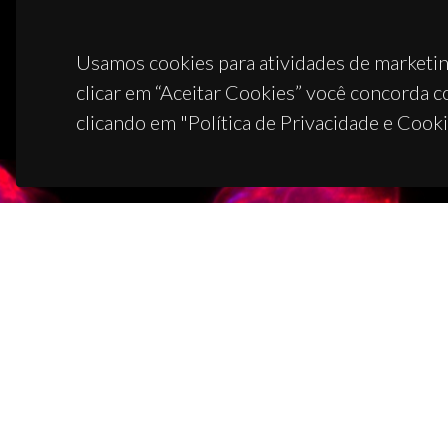
Usamos cookies para atividades de marketin
clicar em “Aceitar Cookies” você concorda c
clicando em "Política de Privacidade e Cooki
CON
Campus
3810-1
(+351)
ciceco