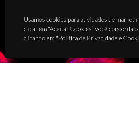
Usamos cookies para atividades de marketin
clicar em “Aceitar Cookies” você concorda c
clicando em "Política de Privacidade e Cooki
CON
Campus
3810-1
(+351)
ciceco