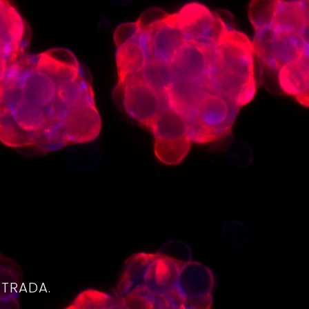
4
NTRADA.