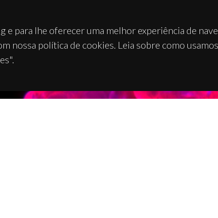
g e para lhe oferecer uma melhor experiência de nav
om nossa política de cookies. Leia sobre como usamo
es".
TACTOS
APOIOS
 Universitário de Santiago
93 Aveiro - Portugal
 234 370 200
@ua.pt