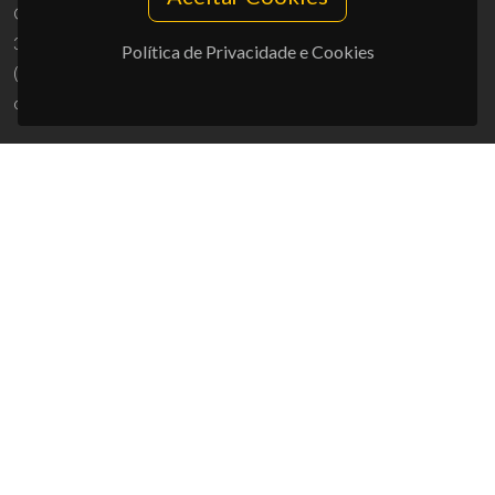
Campus Universitário de Santiago
3810-193 Aveiro - Portugal
Política de Privacidade e Cookies
(+351) 234 370 200
ciceco@ua.pt
APOIOS
UID/PRR/50011/2025
(DOI:
10.54499/UID/PRR/50011/2025
) &
UID/PRR2/50011/2025
(DOI:
10.54499/UID/PRR2/50011/2025
)