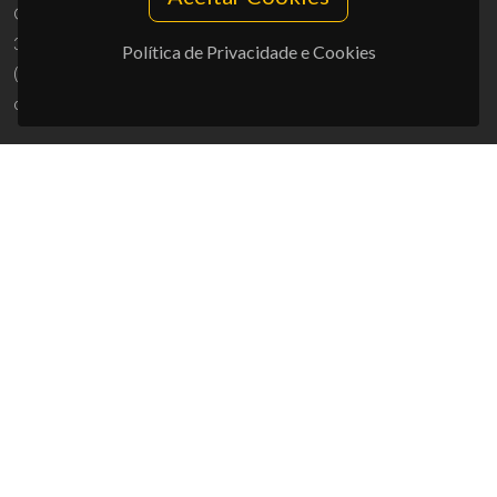
Campus Universitário de Santiago
3810-193 Aveiro - Portugal
Política de Privacidade e Cookies
(+351) 234 370 200
ciceco@ua.pt
APOIOS
UID/PRR/50011/2025
(DOI:
10.54499/UID/PRR/50011/2025
) &
UID/PRR2/50011/2025
(DOI:
10.54499/UID/PRR2/50011/2025
)